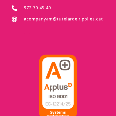
972 70 45 40

acompanyam@tutelardelripolles.cat
